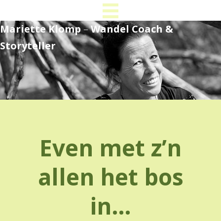
Mariette Klomp
–
Wandel Coach &
Storyteller
Even met z’n
allen het bos
in…